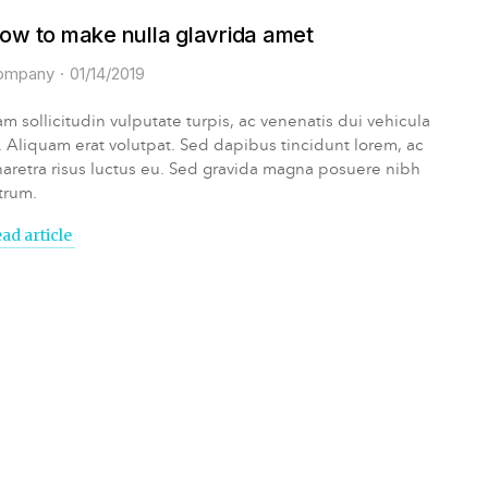
ow to make nulla glavrida amet
ompany
01/14/2019
m sollicitudin vulputate turpis, ac venenatis dui vehicula
. Aliquam erat volutpat. Sed dapibus tincidunt lorem, ac
aretra risus luctus eu. Sed gravida magna posuere nibh
trum.
ad article