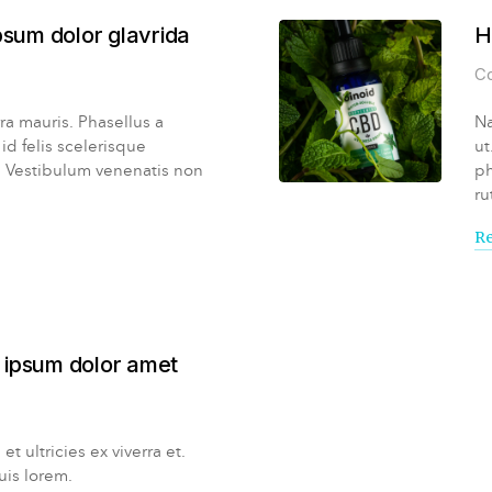
psum dolor glavrida
H
C
ra mauris. Phasellus a
Na
 id felis scelerisque
ut
t. Vestibulum venenatis non
ph
ru
Re
 ipsum dolor amet
et ultricies ex viverra et.
uis lorem.