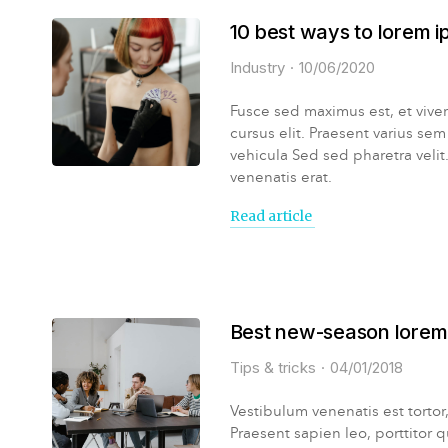
10 best ways to lorem i
Industry
10/06/2020
Fusce sed maximus est, et viver
cursus elit. Praesent varius sem
vehicula Sed sed pharetra veli
venenatis erat.
Read article
Best new-season lorem
Tips & tricks
04/01/2018
Vestibulum venenatis est tortor, 
Praesent sapien leo, porttitor q