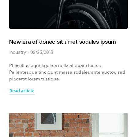
New era of donec sit amet sodales ipsum
Industry
02/25/2018
Phasellus eget ligula a nulla aliquam luctus.
Pellentesque tincidunt massa sodales ante auctor, sed
placerat lorem tristique.
Read article