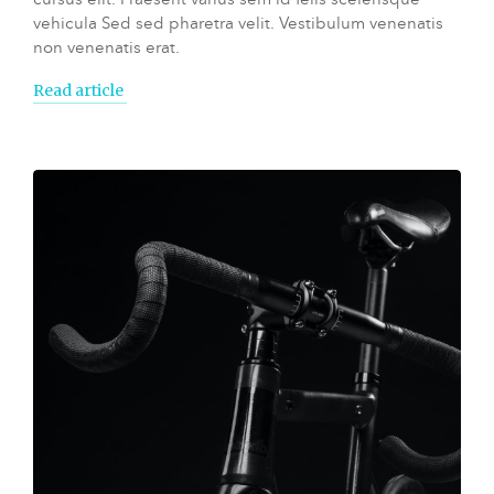
vehicula Sed sed pharetra velit. Vestibulum venenatis
non venenatis erat.
Read article